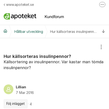
Hoppa till innehåll
www.apoteket.se
Fler
Apoteket AB på Facebook
Skicka e-post till Apotekets kundservice
Ti
Hållbar utveckling
Ring till Apotekets kundservice
Hur källsorteras insulinpennor?
Visa
Hur källsorteras insulinpennor?
Källsortering av insulinpennor. Var kastar man tömda
insulinpennor?
Lillian
7 Mar 2016
Följ inlägget
4