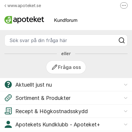
Hoppa till innehåll
www.apoteket.se
Fler
Kundforum - Apoteket
Apoteket AB på Facebook
Skicka e-post till Apotekets kundservice
Sök svar på din fråga här
Ring till Apotekets kundservice
eller
Fråga oss
Aktuellt just nu
Sortiment & Produkter
Recept & Högkostnadsskydd
Apotekets Kundklubb - Apoteket+