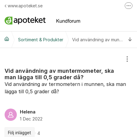
Hoppa till innehåll
www.apoteket.se
Fler
Apoteket AB på Facebook
Skicka e-post till Apotekets kundservice
Ti
Sortiment & Produkter
Ring till Apotekets kundservice
Vid användning av muntermometer, ska man lägga till 0,5 grader då?
Visa
Vid användning av muntermometer, ska
man lägga till 0,5 grader då?
Vid användning av termometern i munnen, ska man
lägga till 0,5 grader då?
Helena
1 Dec 2022
Följ inlägget
4