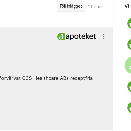
Vi
Följ inlägget
1
följare
Visa/dölj ins
förvärvat CCS Healthcare ABs receptfria