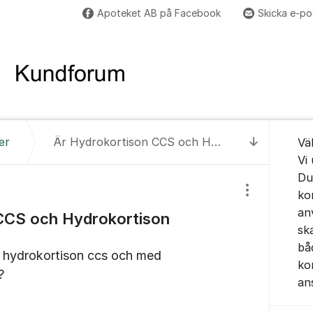
Apoteket AB på Facebook
Skicka e-po
Om for
er
Är Hydrokortison CCS och Hydrokortison Trimb samma sak?
Vä
Till senas
Vi
Du
ko
Visa/dölj inst
an
CCS och Hydrokortison
sk
bå
ig hydrokortison ccs och med
ko
?
an