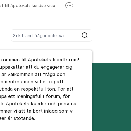
st till Apotekets kundservice
Fler supportlänkar
Ring till Apotekets kundservice
Sök bland alla inlägg
Sök
umet
lkommen till Apotekets kundforum!
te kommentaren
 uppskattar att du engagerar dig.
 är välkommen att fråga och
mmentera men vi ber dig att
ällningar för inlägg/kommentar
vända en respektfull ton. För att
apa ett meningsfullt forum, för
de Apotekets kunder och personal
mmer vi att ta bort inlägg som vi
ser är stötande.