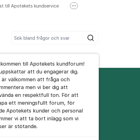
st till Apotekets kundservice
Fler supportlänkar
Ring till Apotekets kundservice
Sök bland alla inlägg
Sök
umet
lkommen till Apotekets kundforum!
te kommentaren
 uppskattar att du engagerar dig.
 är välkommen att fråga och
mmentera men vi ber dig att
ällningar för inlägg/kommentar
vända en respektfull ton. För att
apa ett meningsfullt forum, för
de Apotekets kunder och personal
mmer vi att ta bort inlägg som vi
ser är stötande.