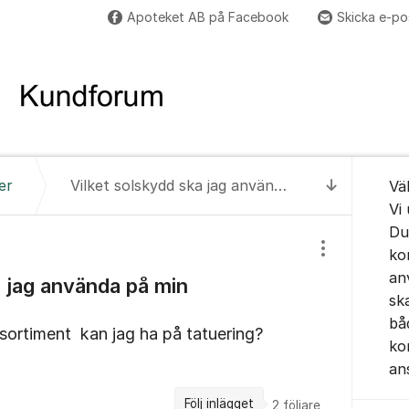
Apoteket AB på Facebook
Skicka e-po
Om for
er
Vilket solskydd ska jag använda på min tatuering?
Vä
Till senas
Vi
Du
ko
Visa/dölj inst
an
a jag använda på min
sk
bå
t sortiment kan jag ha på tatuering?
ko
an
Följ inlägget
2
följare