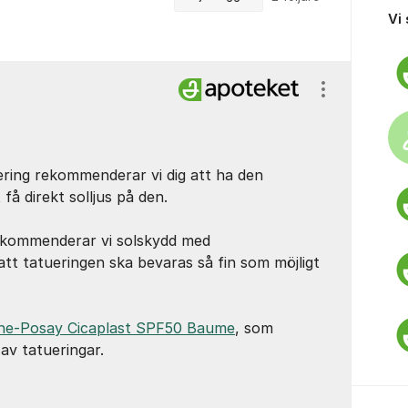
Vi
Visa/dölj ins
ering rekommenderar vi dig att ha den
få direkt solljus på den.
rekommenderar vi solskydd med
att tatueringen ska bevaras så fin som möjligt
he-Posay Cicaplast SPF50 Baume
, som
av tatueringar.