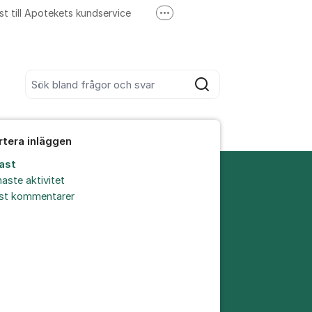
st till Apotekets kundservice
Fler supportlänkar
Ring till Apotekets kundservice
Sök bland alla inlägg
Sök
rtera inläggen
ast
aste aktivitet
est kommentarer