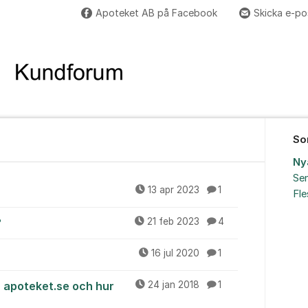
Apoteket AB på Facebook
Skicka e-po
So
Ny
Sen
13 apr 2023
1
Fl
?
21 feb 2023
4
16 jul 2020
1
å apoteket.se och hur
24 jan 2018
1