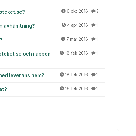
poteket.se?
6 okt 2016
3
an avhämtning?
4 apr 2016
1
k?
7 mar 2016
1
oteket.se och i appen
18 feb 2016
1
 med leverans hem?
18 feb 2016
1
et?
16 feb 2016
1