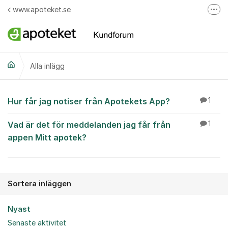
Hoppa till innehåll
www.apoteket.se
Fler
Apoteket AB på Facebook
Skicka e-post till Apotekets kundservice
Alla inlägg
Ring till Apotekets kundservice
Alla inlägg
Hur får jag notiser från Apotekets App?
1
Vad är det för meddelanden jag får från
1
appen Mitt apotek?
Sortera inläggen
Nyast
Senaste aktivitet