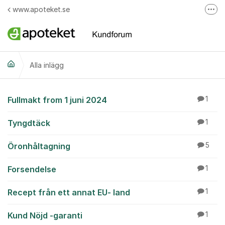
Hoppa till innehåll
www.apoteket.se
Fler
Apoteket AB på Facebook
Skicka e-post till Apotekets kundservice
Alla inlägg
Ring till Apotekets kundservice
Alla inlägg
Fullmakt from 1 juni 2024
1
Tyngdtäck
1
Öronhåltagning
5
Forsendelse
1
Recept från ett annat EU- land
1
Kund Nöjd -garanti
1