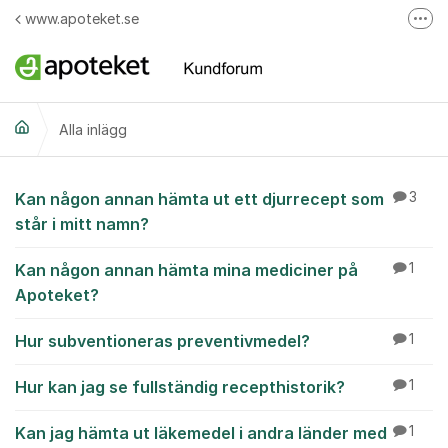
Hoppa till innehåll
www.apoteket.se
Fler
Apoteket AB på Facebook
Skicka e-post till Apotekets kundservice
Alla inlägg
Ring till Apotekets kundservice
Alla inlägg
Kan någon annan hämta ut ett djurrecept som
3
står i mitt namn?
Kan någon annan hämta mina mediciner på
1
Apoteket?
Hur subventioneras preventivmedel?
1
Hur kan jag se fullständig recepthistorik?
1
Kan jag hämta ut läkemedel i andra länder med
1